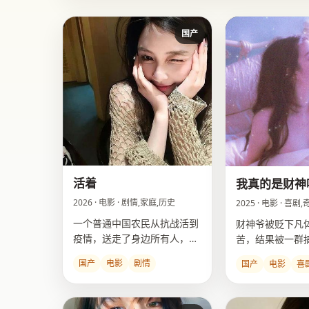
国产
活着
我真的是财神
2026 · 电影 · 剧情,家庭,历史
2025 · 电影 · 喜剧
一个普通中国农民从抗战活到
财神爷被贬下凡
疫情，送走了身边所有人，最
苦，结果被一群
后村里只剩他最“不会活着”。
人当成顶级“财商
国产
电影
剧情
国产
电影
喜
了。