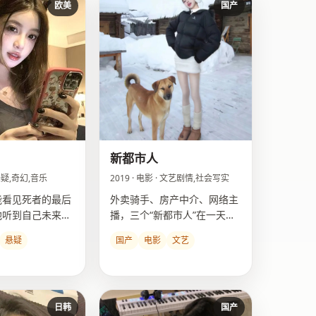
欧美
国产
新都市人
· 悬疑,奇幻,音乐
2019 · 电影 · 文艺剧情,社会写实
能看见死者的最后
外卖骑手、房产中介、网络主
他听到自己未来的
播，三个“新都市人”在一天之
内被城市彻底改变命运。
悬疑
国产
电影
文艺
日韩
国产