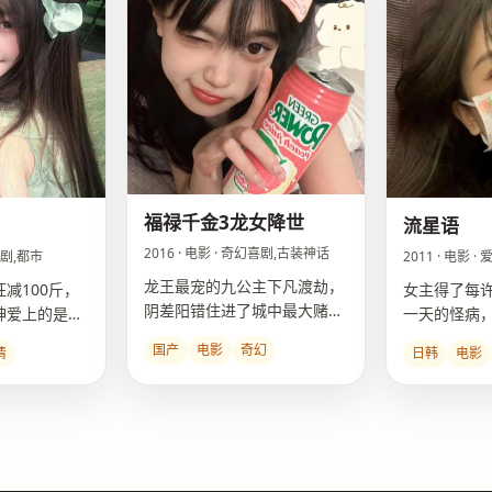
福禄千金3龙女降世
流星语
2016 · 电影 · 奇幻喜剧,古装神话
情喜剧,都市
2011 · 电影
龙王最宠的九公主下凡渡劫，
减100斤，
女主得了每
阴差阳错住进了城中最大赌坊
神爱上的是曾
一天的怪病
“福禄坊”当杂役。
许愿“请让我
国产
电影
奇幻
情
日韩
电影