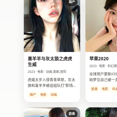
国产
喜羊羊与灰太狼之虎虎
苹果2020
生威
2023 · 电影 · 科
2023 · 电影 · 动画,喜剧,冒险
全球用户更新iOS
虎威太岁入侵青青草原，灰太
始梦见自己被一
狼和喜羊羊被迫组队打“职场
踪。
欧美
电影
科
潜规则”BOSS。
国产
电影
动画
欧美