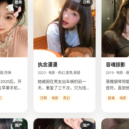
欧美
日韩
执念漫漫
音魂掠影
幻悬疑,惊悚
2023 · 电影 · 奇幻,爱情,悬疑
2019 · 电影 
2020后，开
她被困在男友出车祸的前一
落魄钢琴师
支苹果手机跟
天，重复了三千次，只为找出
音符，直到
那辆失控卡车的车牌号。
死亡旋律。
幻
日韩
电影
奇幻
欧美
电影
国产
国产