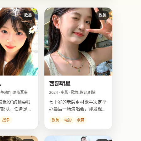
欧美
欧美
队
西部明星
· 战争动作,硬核军事
2024 · 电影 · 歌舞,传记,剧情
被退役”的顶尖狠
七十岁的老牌乡村歌手决定举
密部队，任务是暗
办最后一场演唱会，却发现来
超级士兵血清的恐
听歌的只剩下当年乐队的幽
战争
欧美
电影
歌舞
灵。