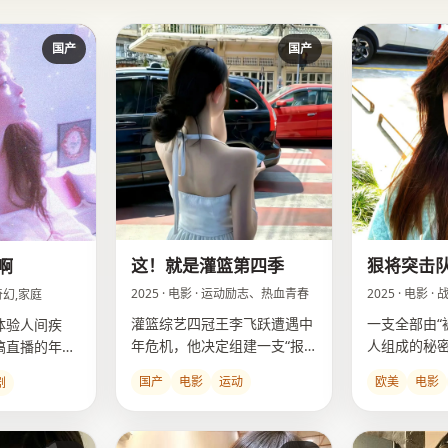
国产
国产
这！就是灌篮第四季
狠将突击
啊
2025 · 电影 · 运动励志、热血青春
2025 · 电影 
,奇幻,家庭
灌篮综艺四冠王李飞跃遭遇中
一支全部由“
体验人间疾
年危机，他决定组建一支“报
人组成的秘
搞直播的年轻
废球员队”挑战现役冠军。
杀正在研制
博主”捧红
国产
电影
运动
欧美
电影
剧
怖头目。