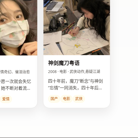
神剑魔刀粤语
2008 · 电影 · 武侠动作,悬疑江湖
 · 爱情奇幻、催泪治愈
四十年前，魔刀“断念”与神剑
许愿一次就会失忆
“忘情”一同消失，四十年后，
，她不断对着流星
两把武器同时重现江湖。
记住他”。
国产
电影
武侠
爱情