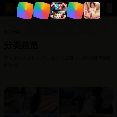
☰
影
国产影视站
首页
/
分类
分类总览
按片单进入不同页面，每个入口都可以继续跳转到影
片详情。