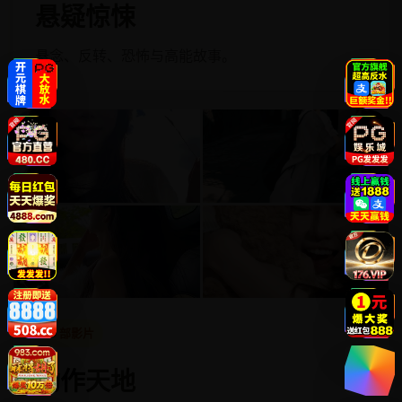
悬疑惊悚
悬念、反转、恐怖与高能故事。
15 部影片
动作天地