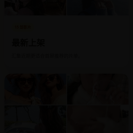
15 部影片
最新上架
汇集近期更适合首屏推荐的片单。