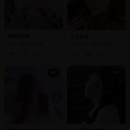
悔把流年抛
公子多情
2017 · 电影 · 文艺,家庭
2020 · 电影 · 古装,爱情,喜剧
国产
电影
文艺
国产
电影
古装
国产
国产