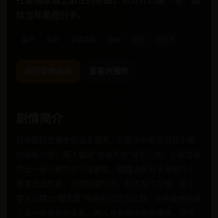
社畜相亲遇上前任的亲姐，对方开口第一句：我
妹当年是假分手。
国产
电影
爱情喜剧
相亲
前任
修罗场
返回爱情剧场
查看热播榜
剧情简介
程序猿阿杰被老妈逼去相亲，对面坐的竟是前任小雅
的姐姐小雯，两人曾因“性格不合”分手三年。小雯直接
甩出一张小雅的手写道歉信，揭露当年分手是因为小
雅查出遗传病，不想拖累阿杰。阿杰又气又愧，而小
雯主动提出“假恋爱”帮他应付双方父母，条件是他陪自
己演一场戏给前夫看。两人在假戏中逐渐暧昧，阿杰