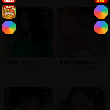
国产
欧美
许你真心岁岁欢
槲寄生农场的惊奇圣诞
2024 · 电影 · 爱情,家庭,年代
2024 · 电影 · 奇幻,家庭,喜剧
国产
电影
爱情
欧美
电影
奇幻
国产
国产