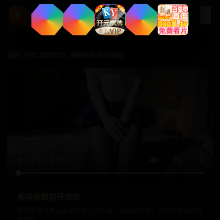
☰
影
国产影视站
首页
/
分类
/
爱情剧场
/
相亲相到前任姐姐
相亲相到前任姐姐
播放器支持常见桌面与移动浏览器。若网络较慢，可稍后重试或刷
新页面。