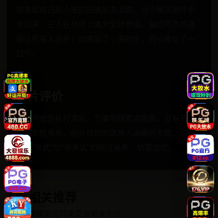
却发现自己和小雅的旧情从未消散。当小雅从国外手
术归来，三人在机场上演大型修罗场。最终阿杰的选
择让所有人意外：他牵起了小雯的手，而小雅松了一
口气。
影片评价
设定狗血但执行清新，节奏明快笑点密集。没有丑化
任何女性角色，前任姐姐的飒爽人设圈粉无数。探讨
了“过去式”与“未来式”的辩证关系，结尾治愈。
相关推荐
↗
继续浏览同类型或相关影片。