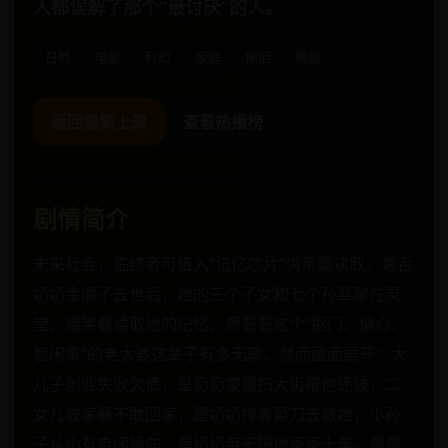
人都误解了那个“最讨厌”的人。
日韩
电影
科幻
家庭
催泪
悔恨
返回最新上架
查看热播榜
剧情简介
未来社会，临终者可植入“记忆芯片”供亲属读取。毒舌
奶奶金顺子去世后，她的三个子女和七个孙辈聚在灵
堂，嬉笑着读取她的记忆，想看看这个“抠门、偏心、
管闲事”的老太婆这辈子有多无聊。然而画面展开：大
儿子创业失败欠债，是奶奶凌晨扫大街帮他还钱；二
女儿被家暴不敢回家，是奶奶拎着菜刀去救她；小孙
子从小有自闭倾向，是奶奶每天陪他画画十年。最震