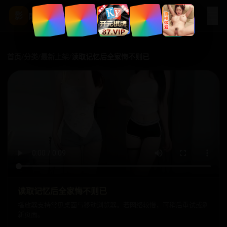
☰
影
国产影视站
首页
/
分类
/
最新上架
/
读取记忆后全家悔不则已
读取记忆后全家悔不则已
播放器支持常见桌面与移动浏览器。若网络较慢，可稍后重试或刷
新页面。