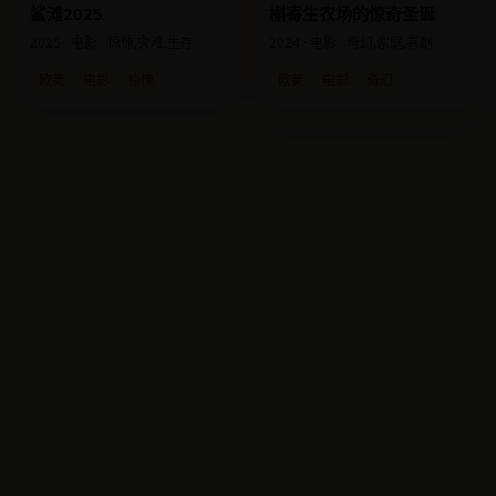
鲨滩2025
槲寄生农场的惊奇圣诞
2025 · 电影 · 惊悚,灾难,生存
2024 · 电影 · 奇幻,家庭,喜剧
欧美
电影
惊悚
欧美
电影
奇幻