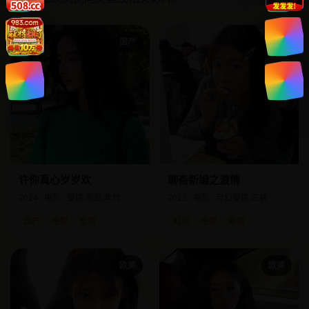
国产
亚洲
许你真心岁岁欢
聊斋新编之渡情
2024 · 电影 · 爱情,家庭,年代
2022 · 电影 · 奇幻爱情,古装
国产
电影
爱情
亚洲
电影
聊斋
欧美
欧美