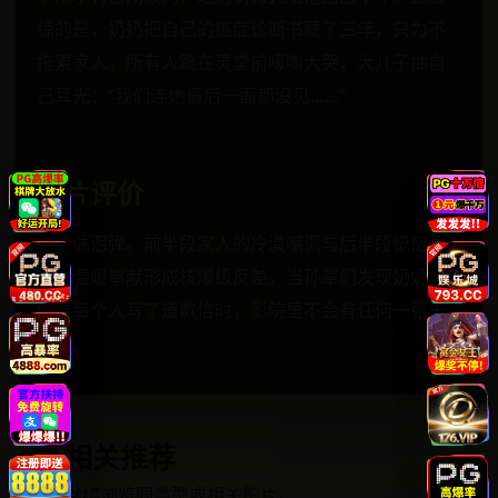
惊的是，奶奶把自己的癌症诊断书藏了三年，只为不
拖累家人。所有人跪在灵堂前嚎啕大哭，大儿子抽自
己耳光：“我们连她最后一面都没见……”
影片评价
神级催泪弹。前半段家人的冷漠嘲讽与后半段记忆画
面的温暖奉献形成核爆级反差。当孙辈们发现奶奶偷
偷给每个人写了道歉信时，影院里不会有任何一张干
的脸。
相关推荐
↗
继续浏览同类型或相关影片。