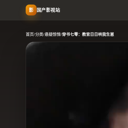
影
国产影视站
首页
/
分类
/
悬疑惊悚
/
穿书七零：教官日日哄我生崽