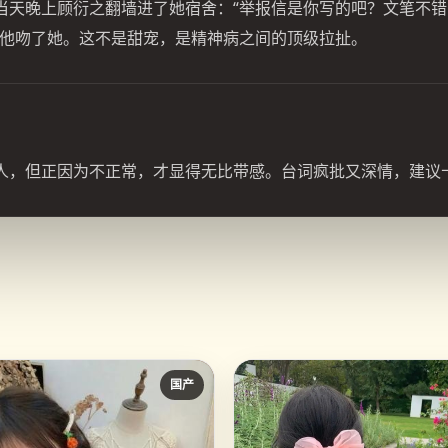
当天晚上顾衍之翻墙进了她宿舍：“举报信是你写的吧？文笔不
后他吻了她。这不是甜宠，是精神病之间的顶级拉扯。
人，但正因为不正常，才显得无比带感。台词疯批又深情，建议
国产