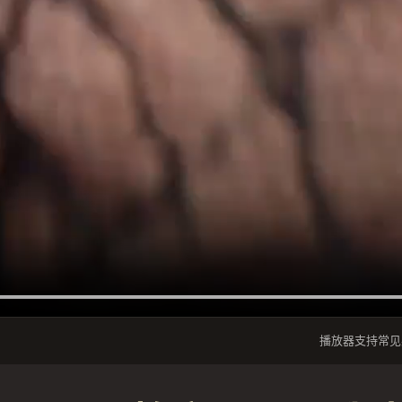
播放器支持常见