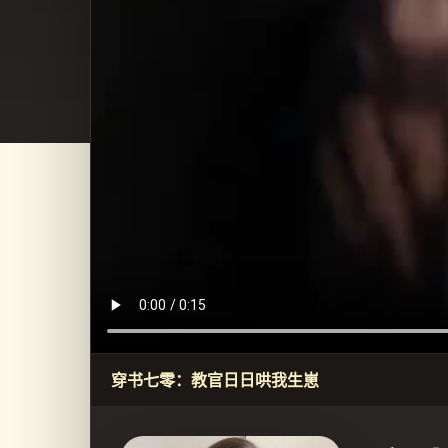
穿书七零：教官日日哄我生崽