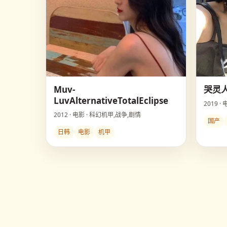
Muv-
哭灵
LuvAlternativeTotalEclipse
2019 ·
2012 · 电影 · 科幻机甲,战争,剧情
国产
日韩
电影
机甲