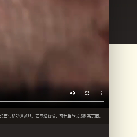
桌面与移动浏览器。若网络较慢，可稍后重试或刷新页面。