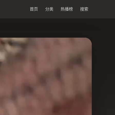
首页
分类
热播榜
搜索