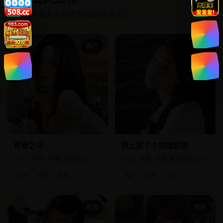
↗
继续浏览同类型或相关影片。
国产
国产
青春之马
府上娶了个锦鲤新娘
2013 · 电影 · 青春,运动,励志
2022 · 电影 · 古装,爱情喜剧,玄幻
国产
电影
青春
国产
电影
古装
亚洲
亚洲