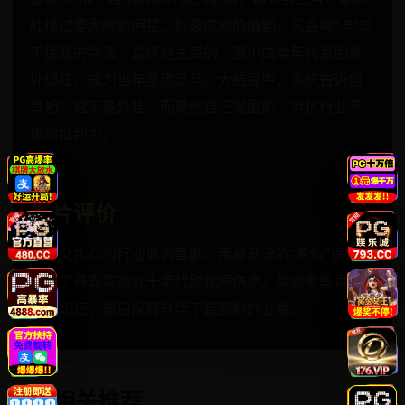
吐槽过耍大牌的明星、抄袭成瘾的编剧、只会喊“卡”却
不懂戏的导演。最终他主演的一部小成本年代喜剧意
外爆红，成为当年票房黑马。大结局中，系统告诉他
真相：这不是外挂，而是他自己觉醒的、对抗行业平
庸的批判力。
影片评价
欢乐又扎心的行业讽刺喜剧。用最悬浮的“系统”设定，
撕开了最真实的九十年代影视圈伤疤。笑点密集且有
时代印记，最后反转升华了整部剧的立意。
相关推荐