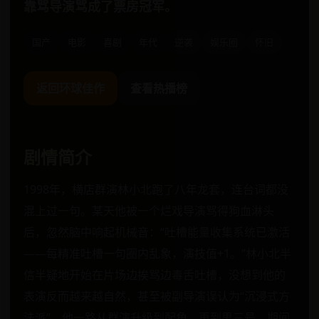
靠骂导演骂成了票房冠军。
国产
电影
喜剧
年代
逆袭
娱乐圈
怀旧
返回环球佳作
查看热播榜
剧情简介
1998年，横店群演林小北跑了八年龙套，连台词都没
混上过一句。某天他被一个烂戏导演骂得狗血淋头
后，忽然脑中响起机械音：“吐槽能量收集系统已激活
——每精准吐槽一句圈内乱象，演技值+1。”林小北半
信半疑地开始在片场边挨骂边毒舌吐槽，没想到他的
表演反而越来越自然，甚至被副导演误认为“沉浸式方
法派”。他一路从群演升级到配角，再到男三号，期间