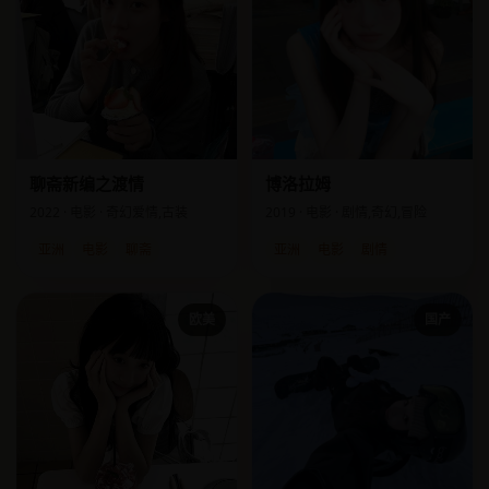
聊斋新编之渡情
博洛拉姆
2022 · 电影 · 奇幻爱情,古装
2019 · 电影 · 剧情,奇幻,冒险
亚洲
电影
聊斋
亚洲
电影
剧情
欧美
国产