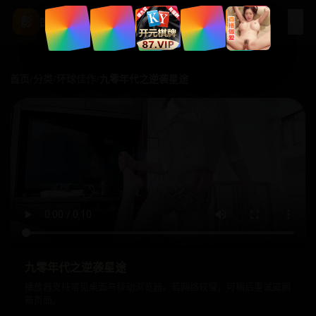
☰
影
国产影视站
首页
/
分类
/
环球佳作
/
九零年代之逆袭星途
九零年代之逆袭星途
播放器支持常见桌面与移动浏览器。若网络较慢，可稍后重试或刷
新页面。