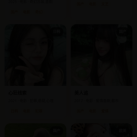
2025 · 电影 · 奇幻古装,喜剧
国产
电影
文艺
国产
电影
奇幻
日韩
国产
心狂线索
美人追
2021 · 电影 · 犯罪,悬疑,心理
2017 · 电影 · 爱情喜剧,都市
日韩
电影
犯罪
国产
电影
爱情
国产
欧美