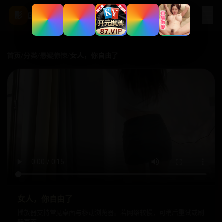
☰
影
国产影视站
首页
/
分类
/
悬疑惊悚
/
女人，你自由了
女人，你自由了
播放器支持常见桌面与移动浏览器。若网络较慢，可稍后重试或刷
新页面。