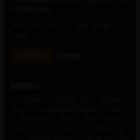
六十岁阿姨抛夫弃子自驾游，在路上捡到了年轻
时写给自己的信。
国产
电影
剧情
女性
离婚
自我救赎
现实主义
返回悬疑惊悚
查看热播榜
剧情简介
六十岁的李秀兰在丈夫去世后，做了一个疯狂决定：
卖掉老宅，开着一辆破旧房车环游中国。儿女骂她自
私，邻居说她疯了。上路第一天，她在一个服务区垃
圾桶旁捡到一个铁盒，里面是1978年她藏起来的“遗
书”——当年被父母逼婚时写的，上面列着“人生必做的