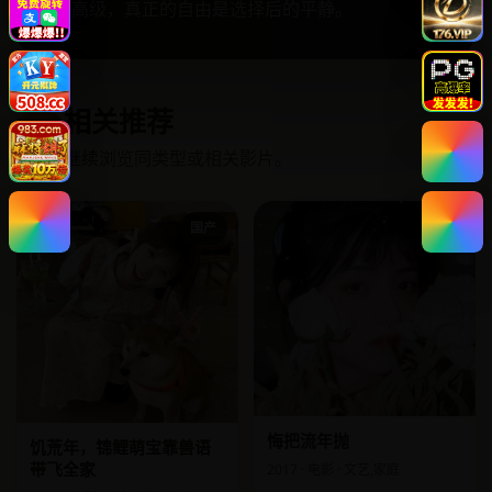
号都高级，真正的自由是选择后的平静。
相关推荐
↗
继续浏览同类型或相关影片。
国产
国产
悔把流年抛
饥荒年，锦鲤萌宝靠兽语
带飞全家
2017 · 电影 · 文艺,家庭