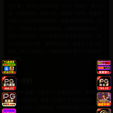
50件事”。李秀兰决定按单逐一打卡：学游泳、看一次
海、喝酒喝到吐、染红头发、和陌生人接吻。旅途中
她遇到了被家暴的年轻摊贩、被骗婚的同龄阿姨、以
及一个同样在路上的退休教授。当教授向她表白时，
李秀兰突然明白：她不需要用新男人来证明自由，她
自己就是自由本身。最终她没回家，而是去了女儿的
城市，帮女儿带孩子，但每周四晚上雷打不动地去跳
广场舞。
影片评价
真实事件改编，力量惊人。没有狗血反转，全是生活
细节里的刺与光。李秀兰的“叛逆”不是爽文逆袭，而是
沉默半生后的一次深呼吸。结尾的处理比任何励志口