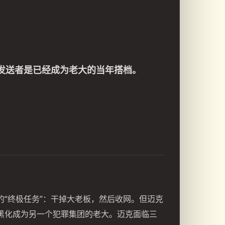
发送者是已经成为老大的当年搭档。
“终极任务”：干掉大老板，然后收网。但迈克
黑化成为另一个犯罪集团的老大。迈克面临三