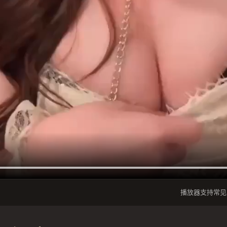
播放器支持常见