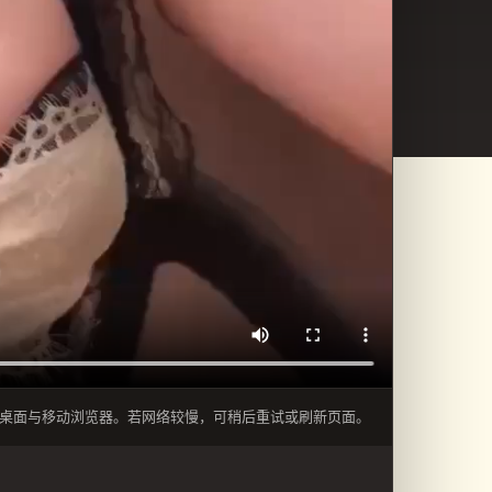
桌面与移动浏览器。若网络较慢，可稍后重试或刷新页面。