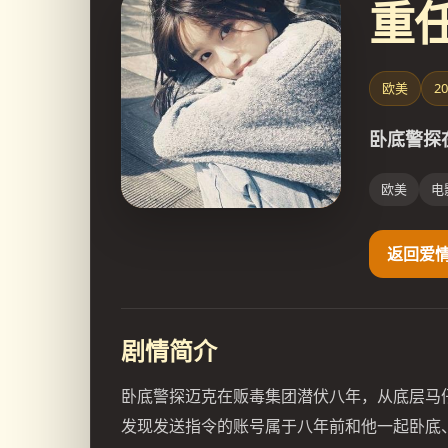
重
欧美
20
卧底警探
欧美
电
返回爱
剧情简介
卧底警探迈克在贩毒集团潜伏八年，从底层马
发现发送指令的账号属于八年前和他一起卧底