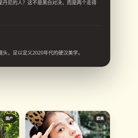
是丹尼的人？这不是黑白对决，而是两个走得
头，足以定义2020年代的硬汉美学。
国产
欧美