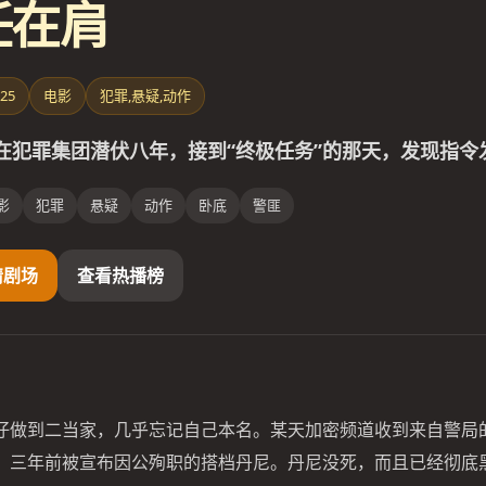
任在肩
25
电影
犯罪,悬疑,动作
在犯罪集团潜伏八年，接到“终极任务”的那天，发现指令
影
犯罪
悬疑
动作
卧底
警匪
情剧场
查看热播榜
仔做到二当家，几乎忘记自己本名。某天加密频道收到来自警局的
、三年前被宣布因公殉职的搭档丹尼。丹尼没死，而且已经彻底