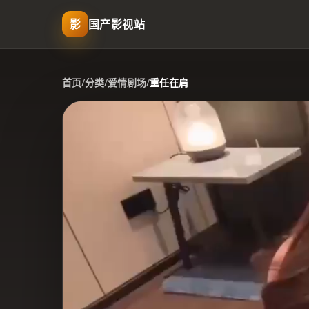
影
国产影视站
首页
/
分类
/
爱情剧场
/
重任在肩